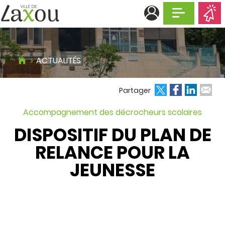
Afficher la n
ACTUALITÉS
ok
edIn
 email
Partager
Accompagnement des décrocheurs scolaires
DISPOSITIF DU PLAN DE
RELANCE POUR LA
JEUNESSE