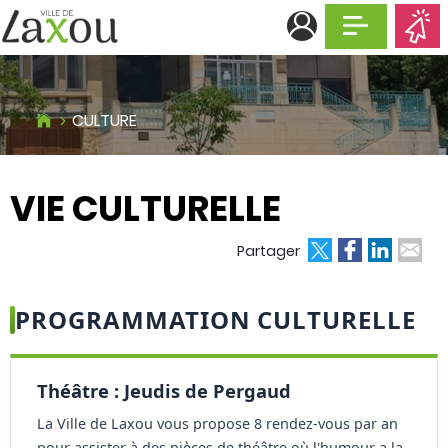
Afficher la n
CULTURE
VIE CULTURELLE
ok
edIn
 email
Partager
PROGRAMMATION CULTURELLE
Théâtre : Jeudis de Pergaud
La Ville de Laxou vous propose 8 rendez-vous par an
pour assister à des pièces de théâtre où l'humour a la