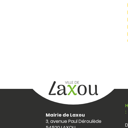
H
:
Mairie de Laxou
3, avenue Paul Déroulède
D
54520 LAXOU