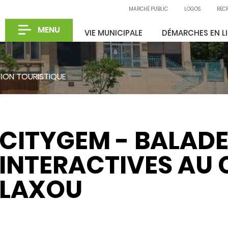
MARCHÉ PUBLIC
LOGOS
REC
MENU
VIE MUNICIPALE
DÉMARCHES EN L
ION TOURISTIQUE
CITYGEM - BALAD
INTERACTIVES AU
LAXOU
Partager sur X
Partager sur Facebook
Partager sur LinkedIn
Partager par email