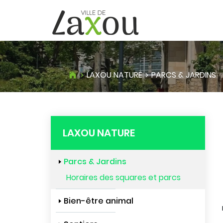
LAXOU NATURE
PARCS & JARDINS
LAXOU NATURE
Parcs & Jardins
Horaires des squares et parcs
Bien-être animal