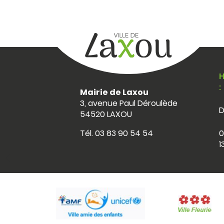
H
:
Mairie de Laxou
3, avenue Paul Déroulède
D
54520 LAXOU
0
Tél.
03 83 90 54 54
1