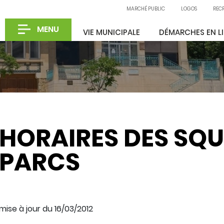
MARCHÉ PUBLIC
LOGOS
REC
MENU
VIE MUNICIPALE
DÉMARCHES EN L
HORAIRES DES SQU
PARCS
Partager sur X
Partager sur Facebook
Partager sur LinkedIn
Partager par email
mise à jour du 16/03/2012