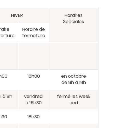
HIVER
Horaires
Spéciales
raire
Horaire de
verture
fermeture
h00
18h00
en octobre
de 8h à 19h
i à 8h
vendredi
fermé les week
à 15h30
end
h30
18h30