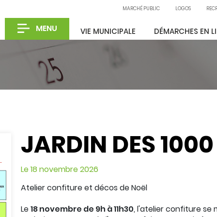
MARCHÉ PUBLIC
LOGOS
REC
MENU
VIE MUNICIPALE
DÉMARCHES EN L
Partager sur X
Partager sur Facebook
Partager sur LinkedIn
Partager par email
JARDIN DES 1000
Le
18
novembre
2026
Atelier confiture et décos de Noël
Le
18 novembre de 9h à 11h30
, l'atelier confiture s