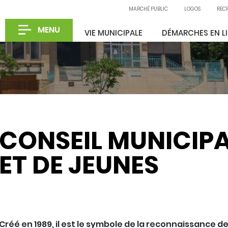
MARCHÉ PUBLIC
LOGOS
REC
MENU
VIE MUNICIPALE
DÉMARCHES EN L
CONSEIL MUNICIPA
ET DE JEUNES
Partager sur X
Partager sur Facebook
Partager sur LinkedIn
Partager par email
Créé en 1989, il est le symbole de la reconnaissance 