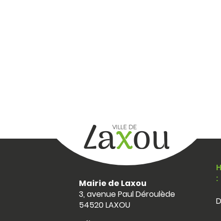
H
:
Mairie de Laxou
3, avenue Paul Déroulède
D
54520 LAXOU