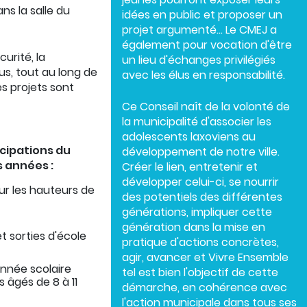
ans la salle du
idées en public et proposer un
projet argumenté… Le CMEJ a
également pour vocation d'être
urité, la
un lieu d'échanges privilégiés
élus, tout au long de
avec les élus en responsabilité.
es projets sont
Ce Conseil naît de la volonté de
la municipalité d'associer les
adolescents laxoviens au
icipations du
développement de notre ville.
s années :
Créer le lien, entretenir et
développer celui-ci, se nourrir
sur les hauteurs de
des potentiels des différentes
générations, impliquer cette
génération dans la mise en
t sorties d'école
pratique d'actions concrètes,
agir, avancer et Vivre Ensemble
'année scolaire
tel est bien l'objectif de cette
 âgés de 8 à 11
démarche, en cohérence avec
l'action municipale dans tous ses