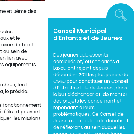
ème et 3ème des
Conseil Municipal
écoles
d'Enfants et de Jeunes
aux et le
ssion de foi et
t au sein de
Des jeunes adolescents
en lien avec
domiciliés et/ ou scolarisés à
les équipements
Laxou ont rejoint depuis
décembre 2011 les plus jeunes du
CMEJ pour constituer un Conseil
embres, tout
d'Enfants et de de Jeunes, dans
, le préside.
le but d'échanger et de monter
des projets les concernant et
 le fonctionnement
répondant à leurs
té d'élu et peuvent
problématiques. Ce Conseil de
iquer les missions
Jeunes sera un lieu de débats et
de réflexions au sein duquel les
jeunes pourront exposer leurs