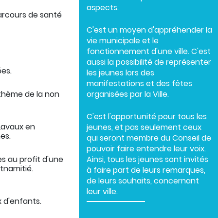
aspects.
arcours de santé
C'est un moyen d'appréhender la
vie municipale et le
fonctionnement d'une ville. C'est
aussi la possibilité de représenter
es.
les jeunes lors des
manifestations et des fêtes
 thème de la non
organisées par la Ville.
C'est l'opportunité pour tous les
 Lavaux en
jeunes, et pas seulement ceux
es.
qui seront membre du Conseil de
pouvoir faire entendre leur voix.
es au profit d'une
Ainsi, tous les jeunes sont invités
tnamitié.
à faire part de leurs remarques,
de leurs souhaits, concernant
leur ville.
 d'enfants.