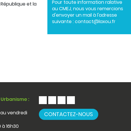
Pour toute information ralative
a République et la
au CMEJ, nous vous remercions
d'envoyer un mail à l'adresse
suivante :
contact@laxou.fr
 Urbanisme :
 au vendredi
CONTACTEZ-NOUS
 à 16h30